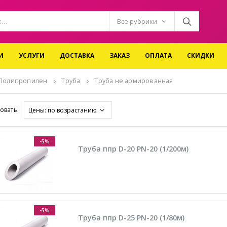
Все рубрики
И
УСЛУГИ
ДОСТАВКА
ЗАКАЗ
ОПЛАТА
СКИДКИ
 Полипропилен
Труба
Труба не армированная
овать:
-5%
Труба ппр D-20 PN-20 (1/200м)
-5%
Труба ппр D-25 PN-20 (1/80м)