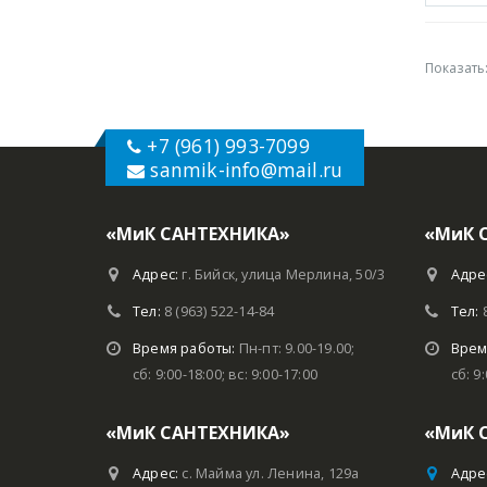
Показать
+7 (961) 993-7099
sanmik-info
@mail.ru
«МиК САНТЕХНИКА»
«МиК 
Адрес:
г. Бийск, улица Мерлина, 50/3
Адре
Тел:
8 (963) 522-14-84
Тел:
Время работы:
Пн-пт: 9.00-19.00;
Врем
сб: 9:00-18:00; вс: 9:00-17:00
сб: 9
«МиК САНТЕХНИКА»
«МиК 
Адрес:
с. Майма ул. Ленина, 129а
Адре