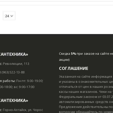
:
САНТЕХНИКА»
Скидка
5%
при заказе на сайте н
акции)
с:
Революции, 113
СОГЛАШЕНИЕ
8 (963) 522-13-88
Указанная на сайте информация 
я работы:
Пн-пт: 9.00-19.00;
и указаны в ознакомительных цел
отличаться от цен в наших розн
:00-18:00; вс: 9:00-17:00
кассы наших магазинов. Чеки на
Федеральным законом от 03.07.2
САНТЕХНИКА»
автоматизированных средств он
Предложения действительны пок
с:
Горно-Алтайск, ул. Чорос
вопросам обращайтесь по номеру