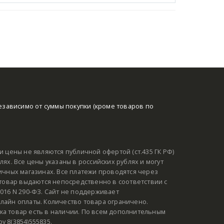
езависимо от суммы покупки (кроме товаров по
и цены не являются публичной офертой (ст.435 ГК РФ)
ях. Все цены указаны в российских рублях и могут
ичных магазинах. Все платежи проводятся через
 товар выдаются непосредственно в соответствии с
016 N 290-ФЗ. Сайт не поддерживает
лайн оплаты. Количество товара ограничено.
а товар есть в наличии. По всем дополнительным
 8(3854)555835.