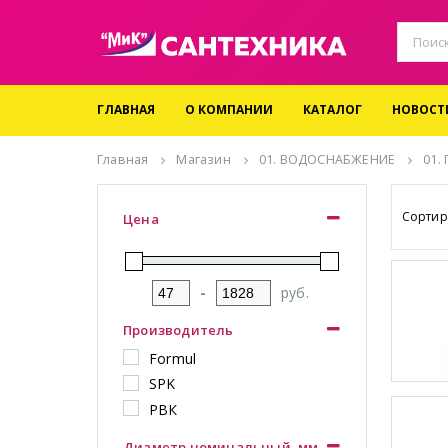
ГЛАВНАЯ
О КОМПАНИИ
КАТАЛОГ
НОВОСТ
Главная
Магазин
01. ВОДОСНАБЖЕНИЕ
01.
Сортир
Цена
-
руб.
Производитель
Formul
SPK
РВК
Диаметр номинальный, мм