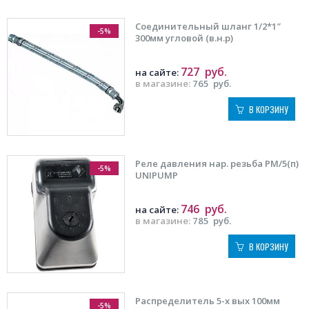
Соединительный шланг 1/2*1″
-5%
300мм угловой (в.н.р)
727
руб.
на сайте:
в магазине:
765
руб.
В КОРЗИНУ
Реле давления нар. резьба PМ/5(п)
-5%
UNIPUMP
746
руб.
на сайте:
в магазине:
785
руб.
В КОРЗИНУ
Распределитель 5-х вых 100мм
-5%