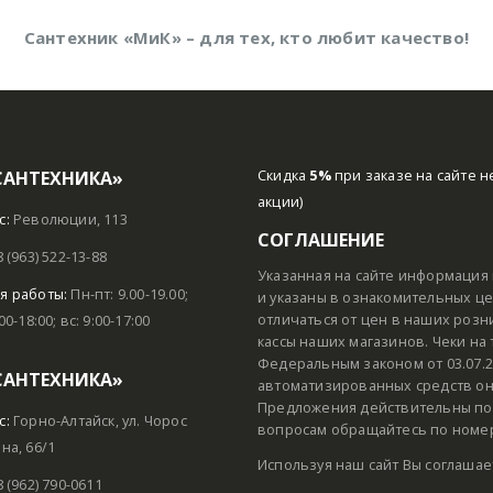
Сантехник «МиК» – для тех, кто любит качество!
САНТЕХНИКА»
Скидка
5%
при заказе на сайте н
акции)
с:
Революции, 113
СОГЛАШЕНИЕ
8 (963) 522-13-88
Указанная на сайте информация 
я работы:
Пн-пт: 9.00-19.00;
и указаны в ознакомительных цел
отличаться от цен в наших розн
:00-18:00; вс: 9:00-17:00
кассы наших магазинов. Чеки на
Федеральным законом от 03.07.2
САНТЕХНИКА»
автоматизированных средств он
Предложения действительны пок
с:
Горно-Алтайск, ул. Чорос
вопросам обращайтесь по номеру
на, 66/1
Используя наш сайт Вы соглашае
8 (962) 790-0611