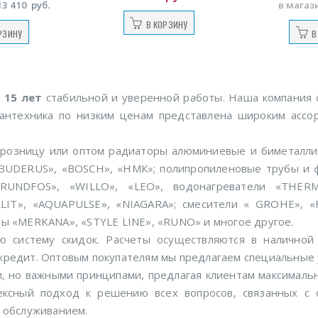
13 410
руб.
в магаз
В КОРЗИНУ
РЗИНУ
В
е
15 лет
стабильной и уверенной работы. Наша компания
 сантехника по низким ценам представлена широким асс
 розницу или оптом радиаторы алюминиевые и биметалл
«BUDERUS», «BOSCH», «НМК»; полипропиленовые трубы и ф
RUNDFOS», «WILLO», «LEO», водонагреватели «THERM
IT», «AQUAPULSE», «NIAGARA»; смесители « GROHE», «FR
ты «MERKANA», «STYLE LINE», «RUNO» и многое другое.
ю систему скидок. Расчеты осуществляются в наличной
кредит. Оптовым покупателям мы предлагаем специальные 
, но важными принципами, предлагая клиентам максималь
ексный подход к решению всех вопросов, связанных с 
м обслуживанием.