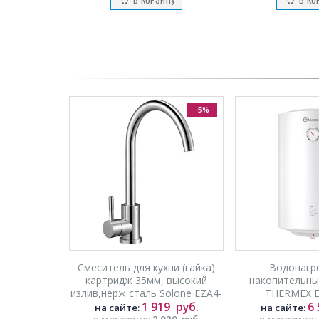
-5%
Cмеситель для кухни (гайка)
Водонагр
картридж 35мм, высокий
накопительный
излив,нерж сталь Solone EZA4-
THERMEX Ev
В090
1 919
руб.
6
на сайте:
на сайте:
в магазине:
2 020
руб.
в магазине: