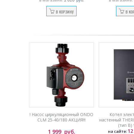
В КОРЗИНУ
В КО
! Насос циркуляционный ONDO
Котел элек
CLM 25-40/180 АКЦИЯ!!!
настенный THERM
(тип В)
12
1 999
руб.
на сайте: