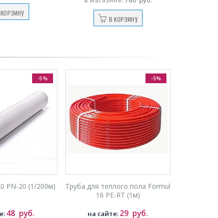
 КОРЗИНУ
В КОРЗИНУ
-5%
-5%
0 PN-20 (1/200м)
Труба для теплого пола Formul
16 PE-RT (1м)
48
руб.
29
руб.
е:
на сайте: