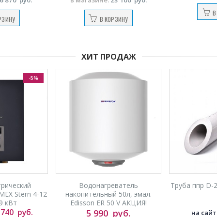
В
РЗИНУ
В КОРЗИНУ
ХИТ ПРОДАЖ
-5%
трический
Водонагреватель
Труба ппр D-2
EX Stern 4-12
накопительный 50л, эмал.
 9 кВт
Edisson ER 50 V АКЦИЯ!
 740
руб.
5 990
руб.
на сайт