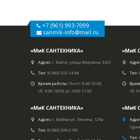
+7 (961) 993-7099
sanmik-info
@mail.ru
«МиК САНТЕХНИКА»
«МиК 
Адрес:
г. Бийск, улица Мерлина, 50/3
Адре
Тел:
8 (963) 522-14-84
Тел:
Время работы:
Пн-пт: 9.00-19.00;
Врем
сб: 9:00-18:00; вс: 9:00-17:00
сб: 9
«МиК САНТЕХНИКА»
«МиК 
Адрес:
с. Майма ул. Ленина, 129а
Адре
Гурки
Тел:
8 (963) 509-2199
Тел: