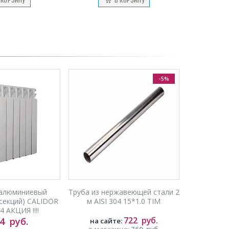
-5%
 алюминиевый
Труба из нержавеющей стали 2
 секций) CALIDOR
м AISI 304 15*1.0 TIM
 АКЦИЯ !!!!
722
руб.
94
руб.
на сайте:
в магазине:
760
руб.