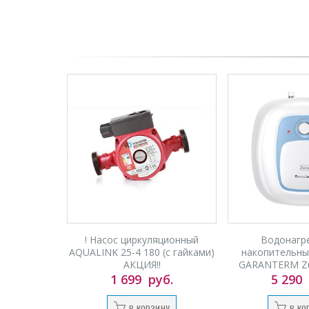
! Насос циркуляционный
Водонагр
AQUALINK 25-4 180 (с гайками)
накопительный
АКЦИЯ!!
GARANTERM Zul
раковину) 
1 699
руб.
5 290
В КОРЗИНУ
В КО