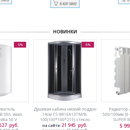
В КОРЗИНУ
НОВИНКИ
-5%
-5%
еватель
Душевая кабина низкий поддон
Радиатор
 50л. эмал.
14см CS-881EA13TM/B-
500/100мм (6
ika 50 V
100(100*100*215) стекло
SUPER B4
 527
руб.
тонир,хром профиль
21 945
руб.
5 9
на сайте:
6 870
руб.
в магазине:
23 100
руб.