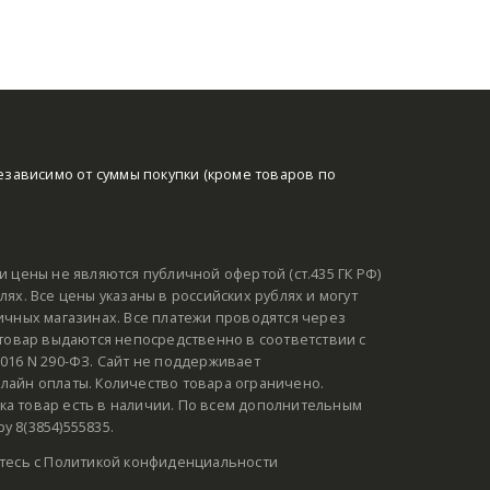
езависимо от суммы покупки (кроме товаров по
и цены не являются публичной офертой (ст.435 ГК РФ)
ях. Все цены указаны в российских рублях и могут
ичных магазинах. Все платежи проводятся через
 товар выдаются непосредственно в соответствии с
016 N 290-ФЗ. Сайт не поддерживает
лайн оплаты. Количество товара ограничено.
а товар есть в наличии. По всем дополнительным
 8(3854)555835.
тесь с
Политикой конфиденциальности