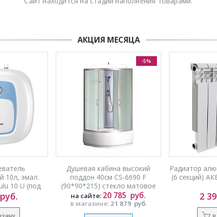
Сайт находится на стадии наполнения товарами.
АКЦИЯ МЕСЯЦА
-5%
еватель
Душевая кабина высокий
Радиатор алю
 10л, эмал.
поддон 40см CS-6690 F
(6 секций) 
u 10 U (под
(90*90*215) стекло матовое
АКЦИЯ!!!
20 785
руб.
руб.
2 3
на сайте:
в магазине:
21 879
руб.
РЗИНУ
В