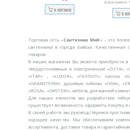
в магазине:
В КОРЗИНУ
В КО
Торговая сеть «
Сантехник МиК
» – это боле
сантехники в городе Бийске. Качественная
товаров.
В наших магазинах Вы можете приобрести в
твердотопливные и электрические «ZOTA», 
«ITAP» , «LUXOR», «ГАЛЛОП»; насосы «G
«GARANTERM»; душевые кабины «ODA», «ERL
«ROSA», «SANTERI», мебель для ванной комна
Для наших клиентов мы разработали гибку
существует возможность оформить покупку в 
В своей работе мы руководствуемся простыми
хорошее качество. Мы обеспечиваем компл
ассортимента, доставки товара и гарантийны