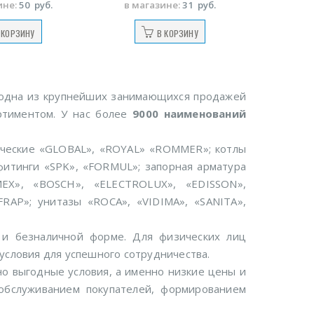
ине:
50
руб.
в магазине:
31
руб.
 КОРЗИНУ
В КОРЗИНУ
 одна из крупнейших занимающихся продажей
ортиментом. У нас более
9000 наименований
ические «GLOBAL», «ROYAL» «ROMMER»; котлы
итинги «SPK», «FORMUL»; запорная арматура
EX», «BOSCH», «ELECTROLUX», «EDISSON»,
AP»; унитазы «ROCA», «VIDIMA», «SANITA»,
 и безналичной форме. Для физических лиц
условия для успешного сотрудничества.
но выгодные условия, а именно низкие цены и
обслуживанием покупателей, формированием