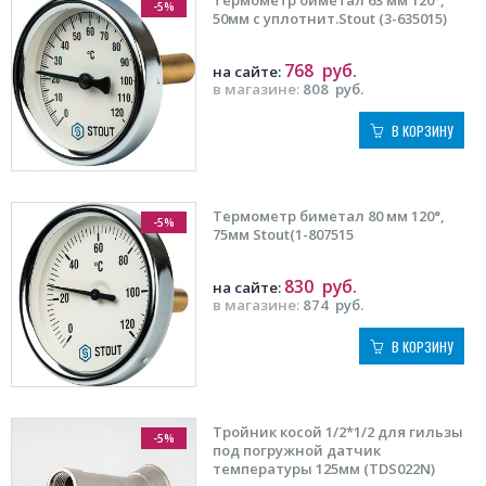
-5%
50мм с уплотнит.Stout (3-635015)
768
руб.
на сайте:
в магазине:
808
руб.
В КОРЗИНУ
Термометр биметал 80 мм 120°,
-5%
75мм Stout(1-807515
830
руб.
на сайте:
в магазине:
874
руб.
В КОРЗИНУ
Тройник косой 1/2*1/2 для гильзы
-5%
под погружной датчик
температуры 125мм (TDS022N)