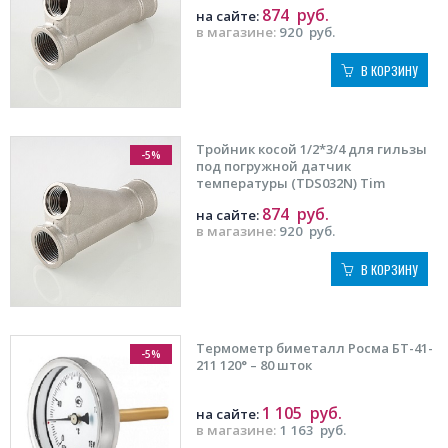
874
руб.
на сайте:
в магазине:
920
руб.
В КОРЗИНУ
Тройник косой 1/2*3/4 для гильзы
-5%
под погружной датчик
температуры (TDS032N) Tim
874
руб.
на сайте:
в магазине:
920
руб.
В КОРЗИНУ
Термометр биметалл Росма БТ-41-
-5%
211 120° – 80 шток
1 105
руб.
на сайте:
в магазине:
1 163
руб.