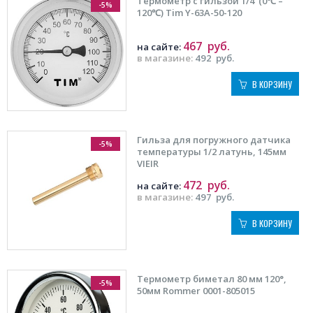
Термометр с гильзой 1/4″(0℃ –
-5%
120℃) Tim Y-63A-50-120
467
руб.
на сайте:
в магазине:
492
руб.
В КОРЗИНУ
Гильза для погружного датчика
-5%
температуры 1/2 латунь, 145мм
VIEIR
472
руб.
на сайте:
в магазине:
497
руб.
В КОРЗИНУ
Термометр биметал 80 мм 120°,
-5%
50мм Rommer 0001-805015