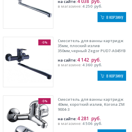
4 038
руб.
на сайте:
в магазине:
4 250
руб.
В КОРЗИНУ
Смеситель для ванны картридж
-5%
35мм, плоский излив
350мм,черный Zegor PUD7-A045YВ
4 142
руб.
на сайте:
в магазине:
4 360
руб.
В КОРЗИНУ
Смеситель для ванны картридж
-5%
40мм, короткий излив, Korona ZM
9004-3
4 281
руб.
на сайте:
в магазине:
4 506
руб.