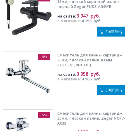
35мм, плоский короткий излив,
черный Zegor PUD3-A045YB
3 947
руб.
на сайте:
в магазине:
4 155
руб.
В КОРЗИНУ
Смеситель для ванны картридж
-5%
35мм, плоский излив 300мм
ROEGEN ( RB100C )
3 958
руб.
на сайте:
в магазине:
4 166
руб.
В КОРЗИНУ
Смеситель для ванны картридж
-5%
35мм, плоский излив, Zegor NOF7-
A033