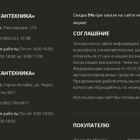
САНТЕХНИКА»
Скидка
5%
при заказе на сайте н
акции)
с:
Революции, 113
СОГЛАШЕНИЕ
8 (963) 522-13-88
Указанная на сайте информация 
я работы:
Пн-пт: 9.00-19.00;
и указаны в ознакомительных цел
отличаться от цен в наших розн
:00-18:00; вс: 9:00-17:00
кассы наших магазинов. Чеки на
Федеральным законом от 03.07.2
САНТЕХНИКА»
автоматизированных средств он
Предложения действительны пок
с:
Горно-Алтайск, ул. Чорос
вопросам обращайтесь по номеру
на, 66/1
Используя наш сайт Вы соглашае
8 (962) 790-0611
я работы:
Пн-сб: 9.00-19.00;
:00-18:00
ПОКУПАТЕЛЮ
Личный кабинет
Доста