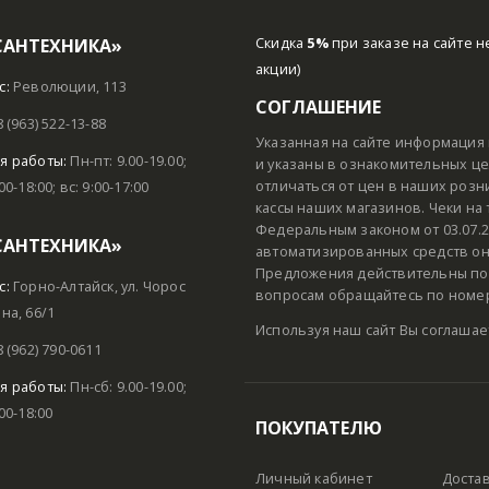
САНТЕХНИКА»
Скидка
5%
при заказе на сайте н
акции)
с:
Революции, 113
СОГЛАШЕНИЕ
8 (963) 522-13-88
Указанная на сайте информация 
я работы:
Пн-пт: 9.00-19.00;
и указаны в ознакомительных цел
отличаться от цен в наших розн
:00-18:00; вс: 9:00-17:00
кассы наших магазинов. Чеки на
Федеральным законом от 03.07.2
САНТЕХНИКА»
автоматизированных средств он
Предложения действительны пок
с:
Горно-Алтайск, ул. Чорос
вопросам обращайтесь по номеру
на, 66/1
Используя наш сайт Вы соглашае
8 (962) 790-0611
я работы:
Пн-сб: 9.00-19.00;
:00-18:00
ПОКУПАТЕЛЮ
Личный кабинет
Доста