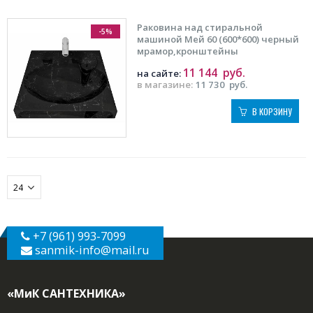
Раковина над стиральной
-5%
машиной Мей 60 (600*600) черный
мрамор,кронштейны
11 144
руб.
на сайте:
в магазине:
11 730
руб.
В КОРЗИНУ
+7 (961) 993-7099
sanmik-info
@mail.ru
«МиК САНТЕХНИКА»