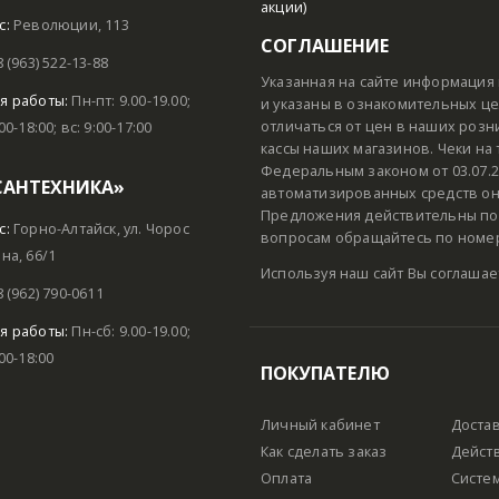
акции)
с:
Революции, 113
СОГЛАШЕНИЕ
8 (963) 522-13-88
Указанная на сайте информация 
я работы:
Пн-пт: 9.00-19.00;
и указаны в ознакомительных цел
отличаться от цен в наших розн
:00-18:00; вс: 9:00-17:00
кассы наших магазинов. Чеки на
Федеральным законом от 03.07.2
САНТЕХНИКА»
автоматизированных средств он
Предложения действительны пок
с:
Горно-Алтайск, ул. Чорос
вопросам обращайтесь по номеру
на, 66/1
Используя наш сайт Вы соглашае
8 (962) 790-0611
я работы:
Пн-сб: 9.00-19.00;
:00-18:00
ПОКУПАТЕЛЮ
Личный кабинет
Доста
Как сделать заказ
Дейст
Оплата
Систем