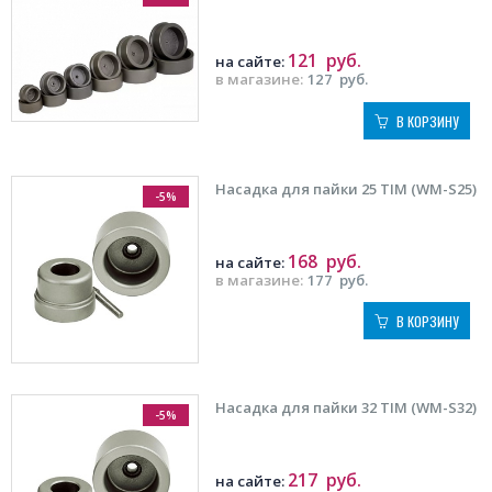
121
руб.
на сайте:
в магазине:
127
руб.
В КОРЗИНУ
Насадка для пайки 25 TIM (WM-S25)
-5%
168
руб.
на сайте:
в магазине:
177
руб.
В КОРЗИНУ
Насадка для пайки 32 TIM (WM-S32)
-5%
217
руб.
на сайте: