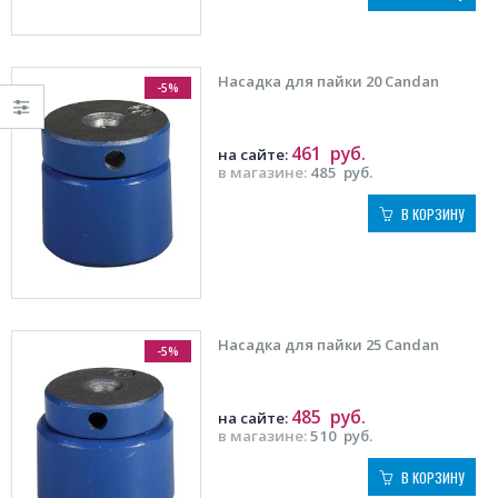
Насадка для пайки 20 Candan
-5%
461
руб.
на сайте:
в магазине:
485
руб.
В КОРЗИНУ
Насадка для пайки 25 Candan
-5%
485
руб.
на сайте:
в магазине:
510
руб.
В КОРЗИНУ