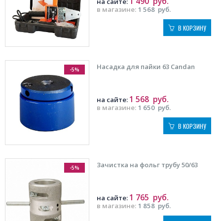
1 490
руб.
на сайте:
в магазине:
1 568
руб.
В КОРЗИНУ
Насадка для пайки 63 Candan
-5%
1 568
руб.
на сайте:
в магазине:
1 650
руб.
В КОРЗИНУ
Зачистка на фольг трубу 50/63
-5%
1 765
руб.
на сайте:
в магазине:
1 858
руб.