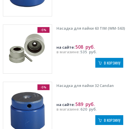
Насадка для пайки 63 TIM (WM-S63)
-5%
508
руб.
на сайте:
в магазине:
535
руб.
В КОРЗИНУ
Насадка для пайки 32 Candan
-5%
589
руб.
на сайте:
в магазине:
620
руб.
В КОРЗИНУ