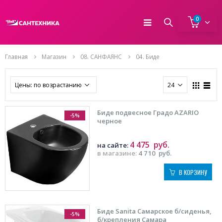
0
Главная
Магазин
08. САНФАЯНС
04. Биде
Биде подвесное Градо AZARIO
-5%
черное
4 475
руб.
на сайте:
в магазине:
4 710
руб.
В КОРЗИНУ
Биде Sanita Самарское б/сиденья,
-5%
б/крепления Самара