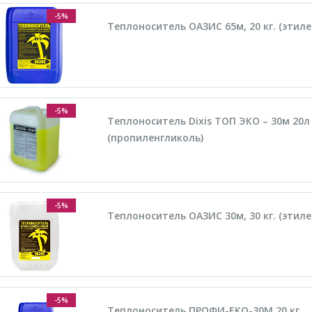
-5%
Теплоноситель ОАЗИС 65м, 20 кг. (этил
-5%
Теплоноситель Dixis ТОП ЭКО – 30м 20л
(пропиленгликоль)
-5%
Теплоноситель ОАЗИС 30м, 30 кг. (этил
-5%
Теплоноситель ПРОФИ-ЕКО-30М 20 кг.