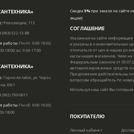
САНТЕХНИКА»
Скидка
5%
при заказе на сайте н
акции)
с:
Революции, 113
СОГЛАШЕНИЕ
8 (963) 522-13-88
Указанная на сайте информация 
я работы:
Пн-пт: 9.00-19.00;
и указаны в ознакомительных цел
отличаться от цен в наших розн
:00-18:00; вс: 9:00-17:00
кассы наших магазинов. Чеки на
Федеральным законом от 03.07.2
САНТЕХНИКА»
автоматизированных средств он
Предложения действительны пок
с:
Горно-Алтайск, ул. Чорос
вопросам обращайтесь по номеру
на, 66/1
Используя наш сайт Вы соглашае
8 (962) 790-0611
я работы:
Пн-сб: 9.00-19.00;
:00-18:00
ПОКУПАТЕЛЮ
Личный кабинет
Доста