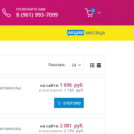
ПОЗВОНИТЕ НАМ
0
8 (961) 993-7099
АКЦИИ
МЕСЯЦА
Показать:
1 696
руб.
на сайте:
енгликоль)
в магазине:
1 785
руб.
В КОРЗИНУ
2 081
руб.
на сайте:
енгликоль)
в магазине:
2 190
руб.