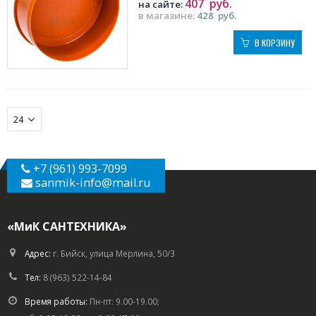
407
руб.
на сайте:
в магазине:
428
руб.
В КОРЗИНУ
+7 (961) 993-7099
sanmik-info
@mail.ru
«МиК САНТЕХНИКА»
Адрес:
г. Бийск, улица Мерлина, 50/3
Тел:
8 (963) 522-14-84
Время работы:
Пн-пт: 9.00-19.00;