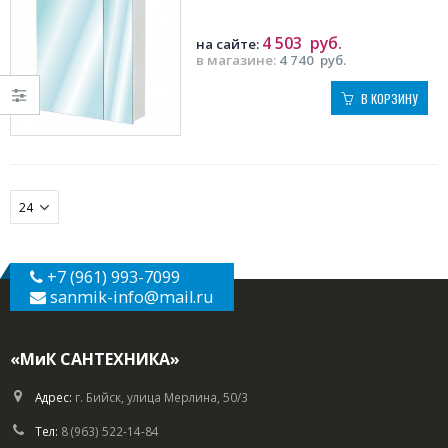
4 503
руб.
на сайте:
в магазине:
4 740
руб.
В КОРЗИНУ
+7 (961) 993-7099
sanmik-info
@mail.ru
«МиК САНТЕХНИКА»
Адрес:
г. Бийск, улица Мерлина, 50/3
Тел:
8 (963) 522-14-84