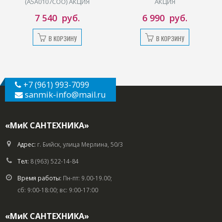
ИЯ
АКЦИЯ
6 990
руб.
1 990
руб.
В КОРЗИНУ
В КОРЗИНУ
+7 (961) 993-7099
sanmik-info
@mail.ru
«МиК САНТЕХНИКА»
Адрес:
г. Бийск, улица Мерлина, 50/3
Тел:
8 (963) 522-14-84
Время работы:
Пн-пт: 9.00-19.00;
сб: 9:00-18:00; вс: 9:00-17:00
«МиК САНТЕХНИКА»