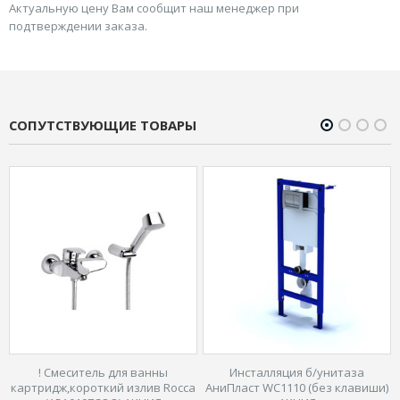
Актуальную цену Вам сообщит наш менеджер при
подтверждении заказа.
СОПУТСТВУЮЩИЕ ТОВАРЫ
анны
Инсталляция б/унитаза
! Конвектор электриче
ив Rocca
АниПласт WC1110 (без клавиши)
Edisson Polo 1500м АКЦИ