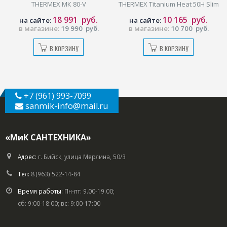
THERMEX МК 80-V
TНERMEX Titanium Heat 50H Slim
18 991
руб.
10 165
руб.
на сайте:
на сайте:
в магазине:
19 990
руб.
в магазине:
10 700
руб.
В КОРЗИНУ
В КОРЗИНУ
+7 (961) 993-7099
sanmik-info
@mail.ru
«МиК САНТЕХНИКА»
Адрес:
г. Бийск, улица Мерлина, 50/3
Тел:
8 (963) 522-14-84
Время работы:
Пн-пт: 9.00-19.00;
сб: 9:00-18:00; вс: 9:00-17:00