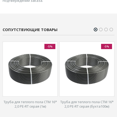
подтверждении заказа.
СОПУТСТВУЮЩИЕ ТОВАРЫ
-5%
-5%
плого пола CTM 16*
Труба для теплого пола CTM 16*
Труба PE
-RT серая (1м)
2,0 PE-RT серая (бухта100м)
антидиффузи
16*