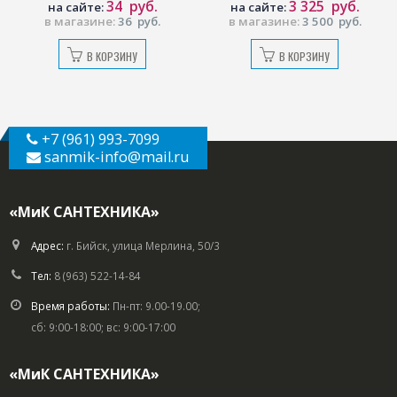
34
руб.
3 325
руб.
йте:
на сайте:
на сайт
зине:
36
руб.
в магазине:
3 500
руб.
в магази
В КОРЗИНУ
В КОРЗИНУ
В
+7 (961) 993-7099
sanmik-info
@mail.ru
«МиК САНТЕХНИКА»
Адрес:
г. Бийск, улица Мерлина, 50/3
Тел:
8 (963) 522-14-84
Время работы:
Пн-пт: 9.00-19.00;
сб: 9:00-18:00; вс: 9:00-17:00
«МиК САНТЕХНИКА»