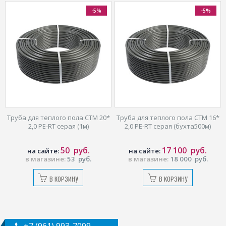
-5%
-5%
ола CTM 20*
Труба для теплого пола CTM 16*
Труба для теплого пол
 (1м)
2,0 PE-RT серая (бухта500м)
SPX PEX A 20*2,0 (бух
руб.
17 100
руб.
18 335
на сайте:
на сайте:
3
руб.
в магазине:
18 000
руб.
в магазине:
19 30
НУ
В КОРЗИНУ
В КОРЗИНУ