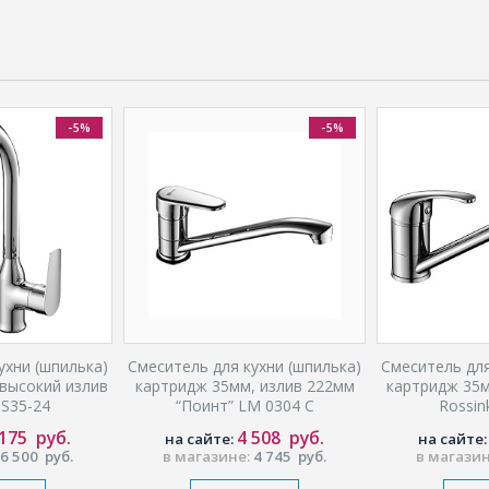
-5%
-5%
ухни (шпилька)
Смеситель для кухни (шпилька)
Смеситель для
высокий излив
картридж 35мм, излив 222мм
картридж 35м
 S35-24
“Поинт” LM 0304 C
Rossin
 175
руб.
4 508
руб.
на сайте:
на сайте
6 500
руб.
в магазине:
4 745
руб.
в магази