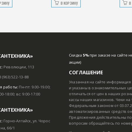
РЗИНУ
В КОРЗИНУ
В
САНТЕХНИКА»
Скидка
5%
при заказе на сайте н
акции)
с:
Революции, 113
СОГЛАШЕНИЕ
8 (963) 522-13-88
Указанная на сайте информация 
я работы:
Пн-пт: 9.00-19.00;
и указаны в ознакомительных цел
отличаться от цен в наших розн
:00-18:00; вс: 9:00-17:00
кассы наших магазинов. Чеки на
Федеральным законом от 03.07.2
САНТЕХНИКА»
автоматизированных средств он
Предложения действительны пок
с:
Горно-Алтайск, ул. Чорос
вопросам обращайтесь по номеру
на, 66/1