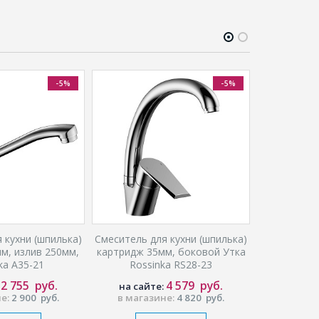
-5%
-5%
 кухни (шпилька)
Смеситель для кухни (шпилька)
_Смеситель
м, излив 250мм,
картридж 35мм, боковой Утка
картридж 
ka A35-21
Rossinka RS28-23
излив, “
2 755
руб.
4 579
руб.
:
на сайте:
на сай
не:
2 900
руб.
в магазине:
4 820
руб.
в мага