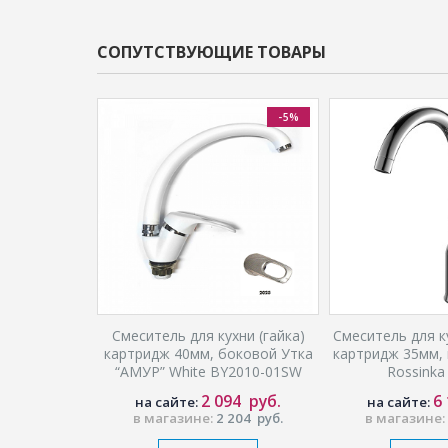
СОПУТСТВУЮЩИЕ ТОВАРЫ
-5%
-5%
ни (шпилька)
Смеситель для кухни (гайка)
Смеситель для к
сокий излив,
картридж 40мм, боковой Утка
картридж 35мм, 
3605 C
“АМУР” White BY2010-01SW
Rossinka
(TYE-2025)
23
руб.
2 094
руб.
6
на сайте:
на сайте:
340
руб.
в магазине:
2 204
руб.
в магазине: