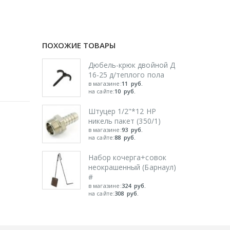
ПОХОЖИЕ ТОВАРЫ
Дюбель-крюк двойной Д
16-25 д/теплого пола
в магазине:
11
руб.
на сайте:
10
руб.
Штуцер 1/2"*12 НР
никель пакет (350/1)
в магазине:
93
руб.
на сайте:
88
руб.
Набор кочерга+совок
неокрашенный (Барнаул)
#
в магазине:
324
руб.
на сайте:
308
руб.