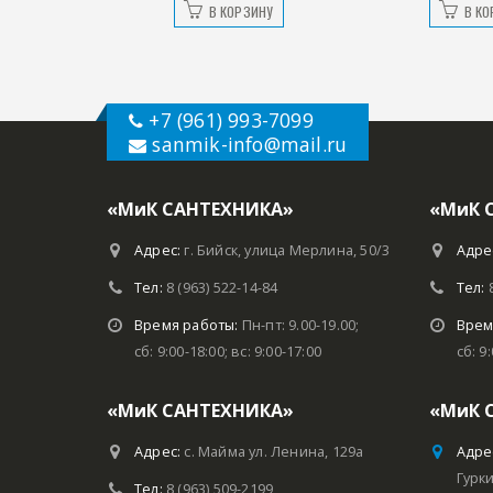
ИНУ
В КОРЗИНУ
В КО
+7 (961) 993-7099
sanmik-info
@mail.ru
«МиК САНТЕХНИКА»
«МиК 
Адрес:
г. Бийск, улица Мерлина, 50/3
Адре
Тел:
8 (963) 522-14-84
Тел:
Время работы:
Пн-пт: 9.00-19.00;
Врем
сб: 9:00-18:00; вс: 9:00-17:00
сб: 9
«МиК САНТЕХНИКА»
«МиК 
Адрес:
с. Майма ул. Ленина, 129а
Адре
Гурки
Тел:
8 (963) 509-2199