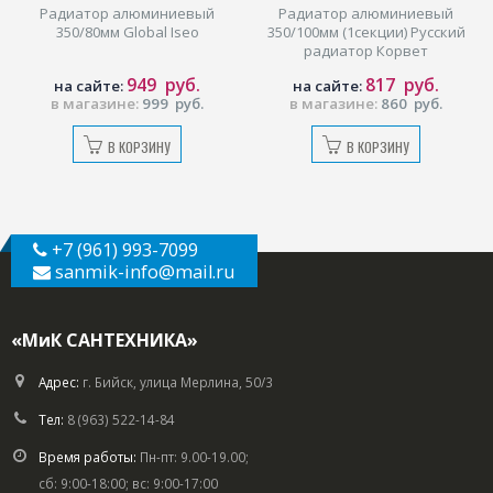
Радиатор алюминиевый
Радиатор алюминиевый
350/80мм Global Iseo
350/100мм (1секции) Русский
радиатор Корвет
949
руб.
817
руб.
на сайте:
на сайте:
в магазине:
999
руб.
в магазине:
860
руб.
В КОРЗИНУ
В КОРЗИНУ
+7 (961) 993-7099
sanmik-info
@mail.ru
«МиК САНТЕХНИКА»
Адрес:
г. Бийск, улица Мерлина, 50/3
Тел:
8 (963) 522-14-84
Время работы:
Пн-пт: 9.00-19.00;
сб: 9:00-18:00; вс: 9:00-17:00