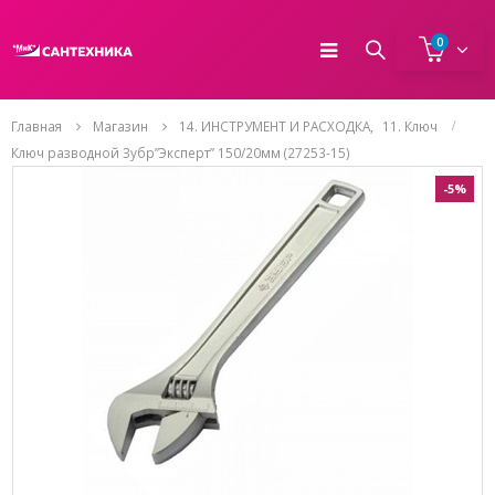
0
Главная
Магазин
14. ИНСТРУМЕНТ И РАСХОДКА
,
11. Ключ
Ключ разводной Зубр”Эксперт” 150/20мм (27253-15)
-5%