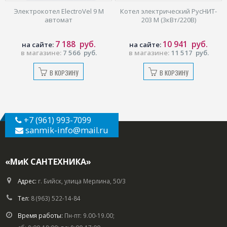
”
Электрокотел ElectroVel 9 M
Котел электрический РусНИТ-
автомат
203 М (3кВт/220В)
7 188
руб.
10 941
руб.
на сайте:
на сайте:
в магазине:
7 566
руб.
в магазине:
11 517
руб.
В КОРЗИНУ
В КОРЗИНУ
+7 (961) 993-7099
sanmik-info
@mail.ru
«МиК САНТЕХНИКА»
Адрес:
г. Бийск, улица Мерлина, 50/3
Тел:
8 (963) 522-14-84
Время работы:
Пн-пт: 9.00-19.00;