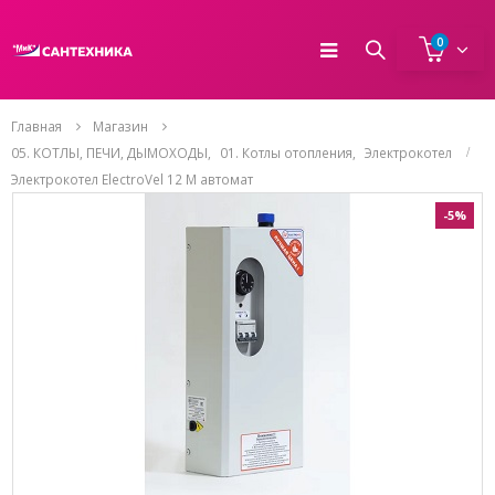
0
Главная
Магазин
05. КОТЛЫ, ПЕЧИ, ДЫМОХОДЫ
,
01. Котлы отопления
,
Электрокотел
Электрокотел ElectroVel 12 M автомат
-5%