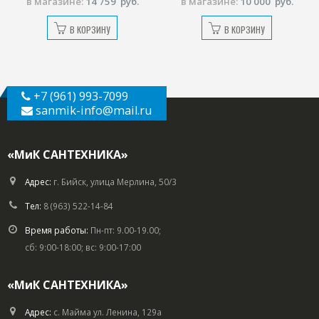
в магазине:
14 759
руб.
в магазине:
10 000
руб.
В КОРЗИНУ
В КОРЗИНУ
+7 (961) 993-7099
sanmik-info
@mail.ru
«МиК САНТЕХНИКА»
Адрес:
г. Бийск, улица Мерлина, 50/3
Тел:
8 (963) 522-14-84
Время работы:
Пн-пт: 9.00-19.00;
сб: 9:00-18:00; вс: 9:00-17:00
«МиК САНТЕХНИКА»
Адрес:
с. Майма ул. Ленина, 129а