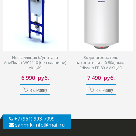
Инсталляция б/унитаза
Водонагреватель
АниПласт WC1110 (без клавиши)
накопительный 80л, эмал.
АКЦИЯ
Edisson ER 80 V АКЦИЯ!
6 990
руб.
7 490
руб.
В КОРЗИНУ
В КОРЗИНУ
+7 (961) 993-7099
sanmik-info
@mail.ru